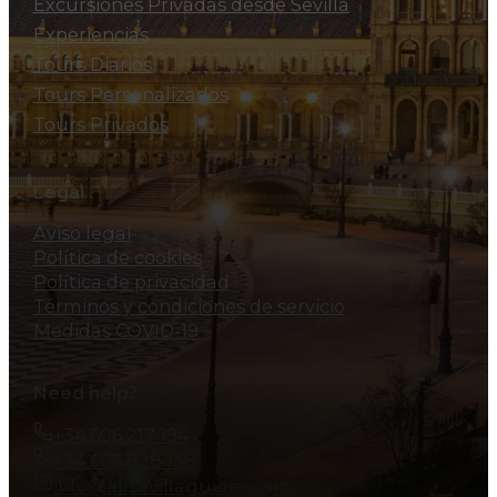
Excursiones Privadas desde Sevilla
Experiencias
Tours Diarios
Tours Personalizados
Tours Privados
Legal
Aviso legal
Política de cookies
Política de privacidad
Términos y condiciones de servicio
Medidas COVID-19
Need help?
+34 606 217 194
+34 606 828 138
info@allsevillaguides.com