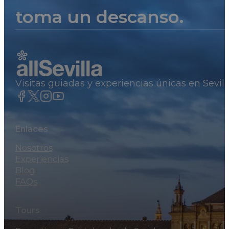
toma un descanso.
Visitas guiadas y experiencias únicas en Sevil
Enlaces
Nosotros
Experiencias
Blog
FAQs
Tours