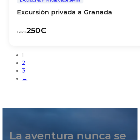
Excursiones Privadas desde Sevilla
Excursión privada a Granada
250€
Desde
1
2
3
→
La aventura nunca se