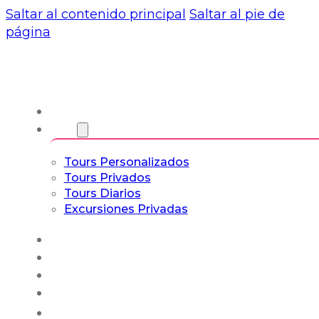
Saltar al contenido principal
Saltar al pie de
página
Nosotros
Tours
Tours Personalizados
Tours Privados
Tours Diarios
Excursiones Privadas
Experiencias
Blog
Tours a Medida
Tours Cultura & Vida
Español