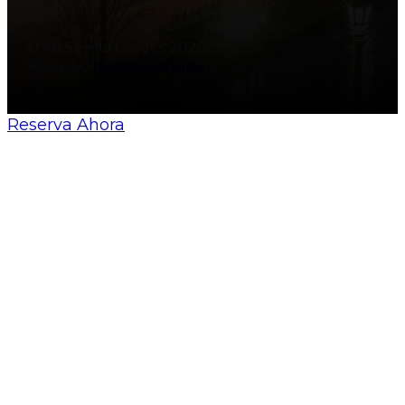
© All Sevilla Guides 2026
Made by
Nosunelanube
Reserva Ahora